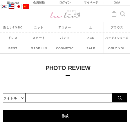
|
会員登録
|
ログイン
|
マイページ
|
Q&A
MENU
新しい7％DC
ニット
アウター
上
ブラウス
ドレス
スカート
パンツ
ACC
バッグ＆シューズ
BEST
MADE LIN
COSMETIC
SALE
ONLY YOU
PHOTO REVIEW
作成