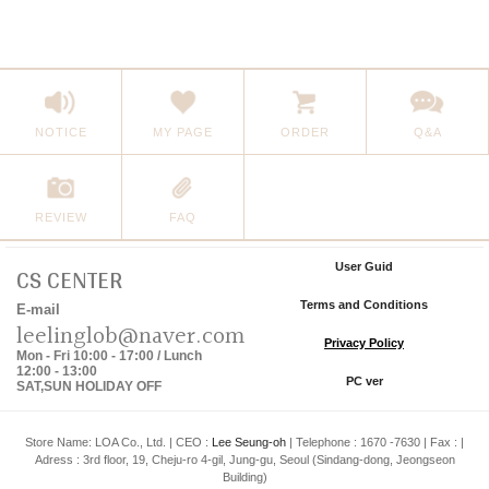
NOTICE
MY PAGE
ORDER
Q&A
REVIEW
FAQ
CS CENTER
User Guid
|
Terms and Conditions
|
E-mail
leelinglob@naver.com
Privacy Policy
|
Mon - Fri 10:00 - 17:00 / Lunch
12:00 - 13:00
PC ver
SAT,SUN HOLIDAY OFF
Store Name: LOA Co., Ltd.
|
CEO :
Lee Seung-oh
|
Telephone : 1670 -7630
|
Fax :
|
Adress : 3rd floor, 19, Cheju-ro 4-gil, Jung-gu, Seoul (Sindang-dong, Jeongseon
Building)