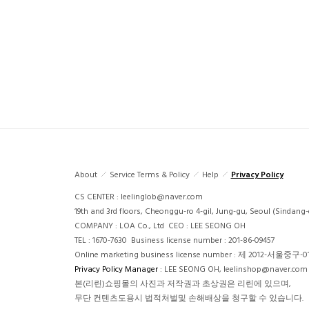
About
Service Terms & Policy
Help
Privacy Policy
CS CENTER : leelinglob@naver.com
19th and 3rd floors, Cheonggu-ro 4-gil, Jung-gu, Seoul (Sindang
COMPANY : LOA Co., Ltd CEO : LEE SEONG OH
TEL : 1670-7630 Business license number : 201-86-09457
Online marketing business license number : 제 2012-서울중구-
Privacy Policy Manager
: LEE SEONG OH, leelinshop@naver.com
본(리린)쇼핑몰의 사진과 저작권과 초상권은 리린에 있으며,
무단 컨텐츠도용시 법적처벌및 손해배상을 청구할 수 있습니다.