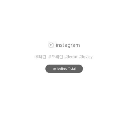
instagram
#리린
#오해린
#leelin
#lovely
@ leelin.official