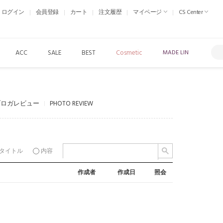
ログイン
会員登録
カート
注文履歴
マイページ
CS Center
ACC
SALE
BEST
Cosmetic
MADE LIN
ブロガレビュー
PHOTO REVIEW
タイトル
内容
作成者
作成日
照会