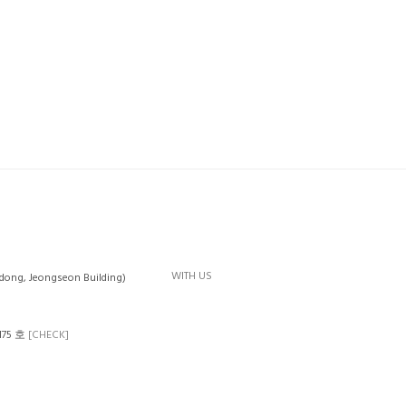
WITH US
-dong, Jeongseon Building)
0175 호
[CHECK]