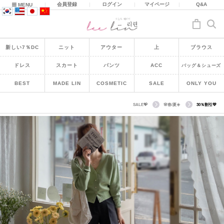
|
会員登録
|
ログイン
|
マイページ
|
Q&A
MENU
新しい7％DC
ニット
アウター
上
ブラウス
ドレス
スカート
パンツ
ACC
バッグ＆シューズ
BEST
MADE LIN
COSMETIC
SALE
ONLY YOU
SALE💝
🌸春/夏☀️
30％割引💛