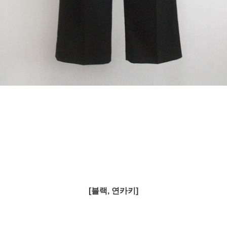
[블랙, 연카키]