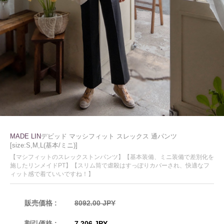
MADE LIN
デビッド マッシフィット スレックス 通パンツ
[size:S,M,L(基本/ミニ)]
【マシフィットのスレックストンパンツ】【基本装備、ミニ装備で差別化を
施したリンメイドPT】【スリム筒で虐殺はすっぽりカバーされ、快適なフ
ィット感で着ていいですね！】
販売価格 :
8092.00 JPY
割引価格 :
7,206 JPY