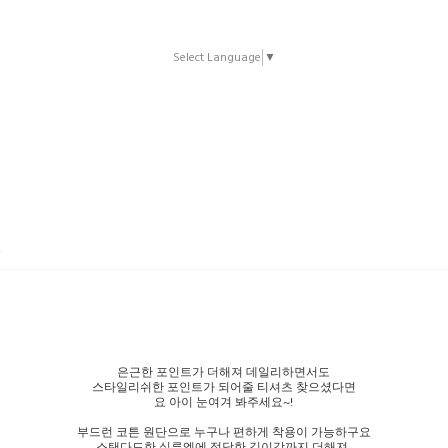
Select Language
▼
A
은근한 포인트가 더해져 데일리하면서도
스타일리쉬한 포인트가 되어줄 티셔츠 찾으셨다면
요 아이 눈여겨 봐주세요~!
부드런 코튼 원단으로 누구나 편하게 착용이 가능하구요
스탠다드한 실루엣에 적당한 길이감까지 더해져