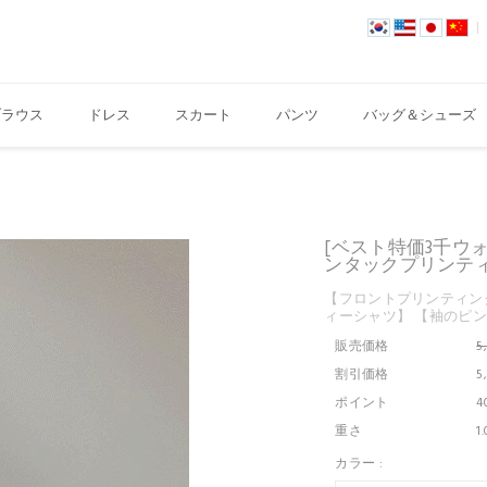
ブラウス
ドレス
スカート
パンツ
バッグ＆シューズ
[ベスト特価3千ウ
ンタックプリンティング
【フロントプリンティング
ィーシャツ】 【袖のピ
販売価格
5
割引価格
5
ポイント
4
重さ
1
カラー :